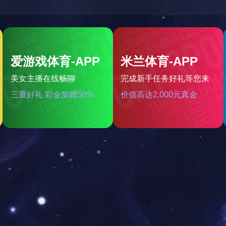
的滤清器企业，充分利用展会提供的各种平台和渠道，大力宣传
会信息，洞悉市场机遇，加大研发投入，持续为国内外客户提供
你觉得这篇文章怎么样？
0
0
客人