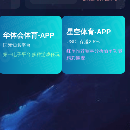
龙德公司以及新产品、新技术，全面了解了国内外汽配行
更加卓越的产品和服务！
返回