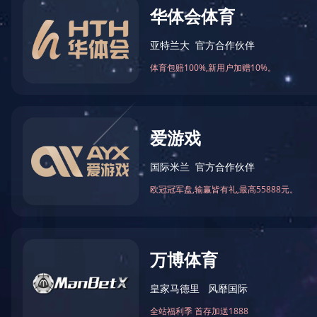
公司新闻
行业资讯
产品知识
11月29日-12月2日，由法兰克福展览（上海
桥国家会展中心隆重举行。上海法兰克福汽配展创始于2
业教育为一体的全球最具影响力的汽车全产业链服务平台
人士齐聚上海，共襄行业新技术、拥抱产业发展新趋势
集团高度重视此次展会，派出了由集团总经理王红