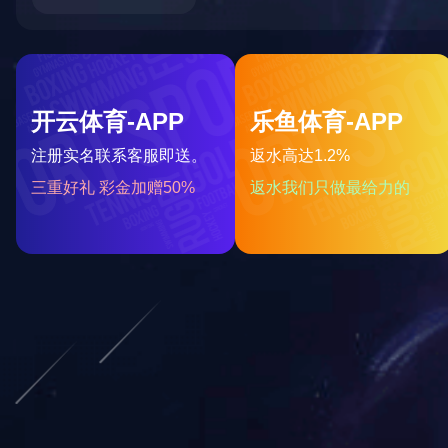
全力推介龙德公司的滤材产品，主动到各展馆对接参展
业发展的新技术和新趋势。
龙德公司将以此次展会为契机，认真分析和总结展
标签：
全部
上一篇：市委常委、临朐县委书记刘艳芳会见德国曼胡默尔集团
下一篇：集团与山东工业技师学院举行校企战略协议签约仪式