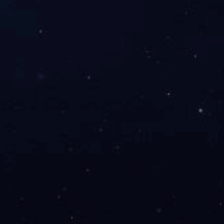
您有任何问题，请留言给我们！