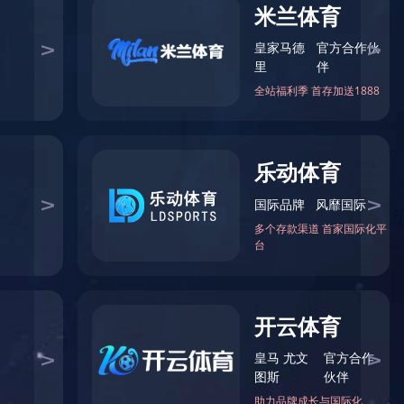
主页
>
新闻资讯
>
公司新闻
际汽车零部件、维修检测设备及服务用品展览会，在上海虹
配件品牌展会，是集信息交流、行业推广、商贸服务以及产
的参展企业，整体展示面积达30万平方米。全球汽车行业
。展会期间，参会人员积极热情接待到访的国内外客户，