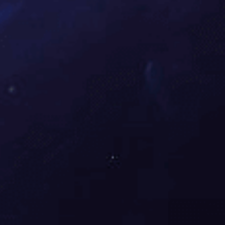
。今年的“全球优秀供应商”奖共设立五个，龙德科
。