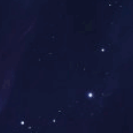
德国曼胡默尔集团总部
会暨颁奖典礼在德国路德维希堡的曼胡默尔总部盛大召开
马希之，龙德销售副总彭长利等应邀出席了线上会议。