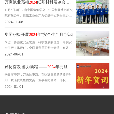
滤分离行业最隆重的展会之一。自1967年举办第一
万豪纸业亮相
2024
纸基材料展览会 展示创新实力与未来愿景
届以来，每届展会都会展出过滤与分离领域的最新
11月6日-8日，由中国造纸学会、中国制浆造纸研究
技术和产品。今年的FILTECH同样吸引了来自世界
院有限公司、造纸工业生产力促进中心联合主办
各地的众多参展商和…
的“2024纸基材料展览会”在杭州白马湖国际会展中
2024-11-08
心举行。万豪集团作为学会特种纸委员会会员单位
受邀参加展会。展览会现场，万豪集团的展台前人
集团积极开展
2024
年“安全生产月”活动
头攒动，集团主导系列产品样品悉数亮相，派出的
为进一步强化安全发展、科学发展的理念，落实安
技术、销售团队与来访客人详细交流，热情会晤，
全生产主体责任，全面提升员工安全素质，有效防
并分享了…
范和遏制各类事故的发生，为集团发展创造稳定的
2024-06-01
安全生产环境，集团公司认真贯彻落实“人人讲安
全、个个会应急---畅通生命通道”主题，积极开
踔厉奋发 蓄力新程 ——
2024
年元旦献词
展“安全生产月”活动，促进全员树牢安全红线意识
来日岁华好，万象始更新。在这辞旧迎新的美好时
和底线思维。广泛宣传，营造浓厚安全管理氛围通
刻，我谨代表集团党委、董事会向全体干部职工及
过交接班…
其家属、退休老同志，向长期关心支持万豪集团发
2024-01-01
展的各级领导和社会各界朋友致以诚挚的问候和新
年的祝福！ 2023年，是全面贯彻二十大精神的开局
之年，是三年新冠疫情防控转段后经济恢复发展的
一年。回望来时路，既有跋涉的艰辛，也有拼搏的
您
豪情，更…