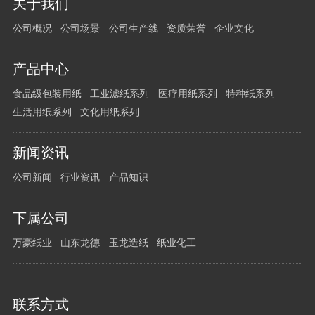
关于我们
有
公司概况
公司场景
公司生产线
资质荣誉
企业文化
任
何
问
产品中心
题
食品级包装用纸
工业滤纸系列
医疗用纸系列
特种纸系列
请
生活用纸系列
文化用纸系列
留
言
新闻资讯
给
我
公司新闻
行业资讯
产品知识
们
下属公司
万豪纸业
山东龙德
玉龙造纸
纸业化工
联系方式