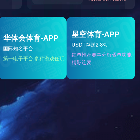
返回
比赛活动
2017-06-29
汽车滤纸山东省工程研究中心”通过省发改委认定
2022-05-31