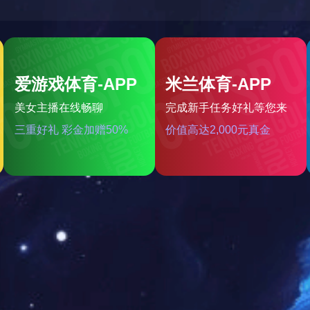
你觉得这篇文章怎么样？
0
0
2021-07-15
集团举办庆“七?一”员工拔河
2021-07-17
热烈祝贺万豪集团龙德公司“