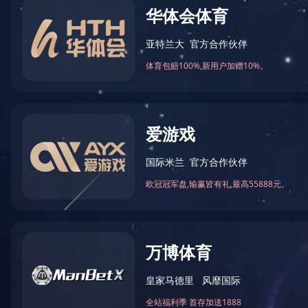
公司新闻
行业资讯
产品知识
为及时准确掌握空气滤纸的过滤性能和纳污容量，提
台。
TOPAS过滤介质试验台，不仅用于ISO501，测
提供数据支持，可以根据客户的不同需求精准研发产品