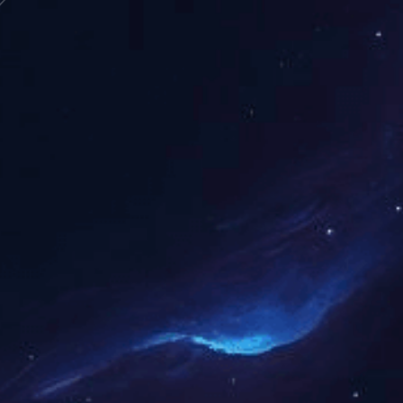
县政协主席王秀刚调研企业生产经营情况
在“五一”国际劳动节到来之际 集团董事长向广大员工致以节日的祝
集团受邀出席德国曼胡默尔集团供应商大会
市科技局领导莅临龙德科技调研科技创新体系建设
请填