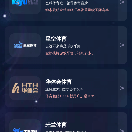
你觉得这篇文章怎么样？
1
0
标签：
全部
上一篇：龙德公司厂区图