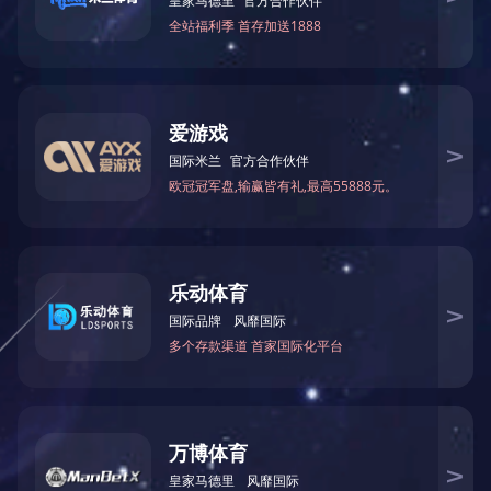
下一篇：集团办公大楼
相关新闻
集团旗下两公司喜获殊荣
2023-11-15
龙德公司再添一台精密检测设备
2024-04-16
2018滤材技术交流会在温州成功举办
2018-08-05
万豪纸业集团举办庆“七?一”文艺演出活动
2021-06-30
万豪集团尊师重教工作荣获各级党委政府表彰
2023-09-10
加速赶超再发力 加压奋进正当时
2023-09-06
山东万豪纸业集团党委召开“庆七一”党员座谈会
2021-07-01
一封感谢信 满满信任情
2023-09-12
龙德科技参展第27届莫斯科国际汽配展
2023-08-29
新春送温暖 浓浓关爱情――县总工会领导春节前夕到集团走访慰问
2023-01-19