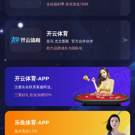
学法用法，夯实安全基础 尊法守法，确保安全稳定
2021-07-02
市工信局领导莅临集团龙德科技公司调研指导工作
2023-08-11
您有任何问题，请留言给我们！
请填写您的联系方式，将有助于我们及时与您取得联系，尽快
解决您提出的问题。