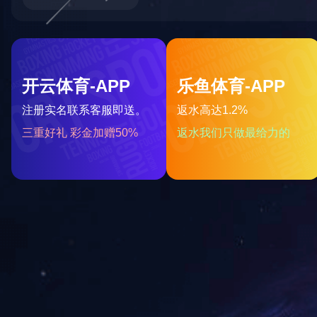
豪集团龙德科技公司，进行商务交流和参观考察活动。集
团董事长尹培农首先代表龙德科技公司对曼胡默尔供应链
2023-06-07
高层来访表示热烈欢迎，并陪同客人一起参观了滤纸各条
生产线以及检验检测实验室，详细介绍了龙德滤纸生产线
的装备水平以及产能等情况，随后双方展开座谈。
山东万豪纸业集团聘著名造纸专家肖惠宁为首席专家
3月7日，加拿大工程院肖惠宁院士和天津科技大学轻工科
学与工程学院原院长刘忠莅临集团考察指导，集团董事长
尹培农热情接待肖惠宁院士和刘忠教授一行，县委书记刘
2023-03-12
艳芳出席活动并讲话，双方进行了深入交流，万豪集团特
聘加拿大工程院院士肖惠宁为集团首席专家。至此，集团
在引进科技人才、加强科技创新之路上又迈出了坚实一
万豪集团.龙德科技荣膺曼胡默尔“全球优秀供应商”奖
步。
德国曼胡默尔集团总部6月30日，曼胡默尔集团两年一度的
供应商大会暨颁奖典礼在德国路德维希堡的曼胡默尔总部