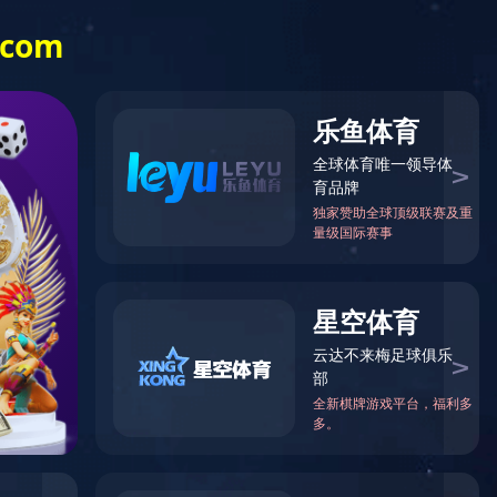
下属公司
资质荣誉
人力资源
联系我们
English