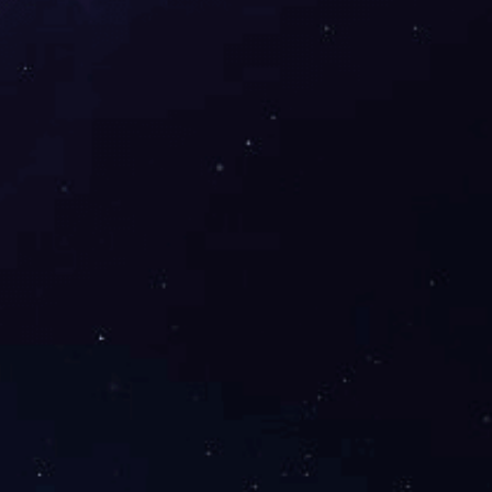
长首先感谢王主席对企业
了当前的生产经营情况。
研工作
飞雨来集团调研生产经营
事处负责同志一同参加调
农出席会议，集团党委副
人参加了座谈活动。李书
服务企业专员的身份，来
的座谈会上，李书记详细
下一页
页次 5/9