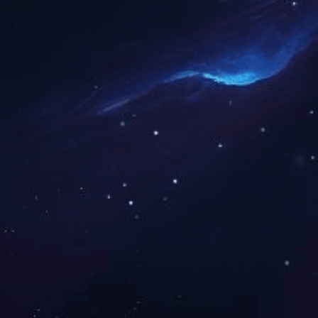
盛大召开，会议采用线上线下方式举行。因疫情防控，万
2022-07-05
豪集团董事长尹培农，集团副总经理、龙德科技总经理马
希之，龙德销售副总彭长利等应邀出席了线上会议。
热烈祝贺万豪集团龙德公司“汽车滤纸山东省工程研究中心”通过省发改委认定
热烈祝贺万豪集团龙德公司“汽车滤纸山东省工程研究中
心”通过省发改委认定
2022-05-31
总数 84
上一页