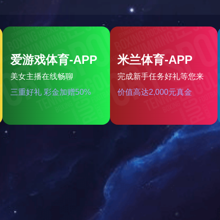
斗的强音激荡人心。在这个属于
迎来了自己的光辉节日——“五
2023-05-01
到来之际，集团董事长、党委书
位上的广大员工致以节日的祝贺
航，以劳动圆梦。正是靠每名员
们集团才会发展到…
1月17日上午，潍坊市委、市政
任、县总工会主席黄芳、副主席
展走访慰问活动。
2023-01-19
县政协主席王秀刚调研企业
近日，县政协主席王秀刚在经发
来集团调研，集团董事长尹培农